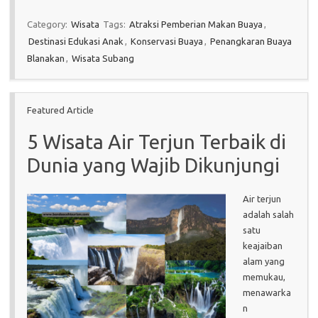
Category:
Wisata
Tags:
Atraksi Pemberian Makan Buaya
,
Destinasi Edukasi Anak
,
Konservasi Buaya
,
Penangkaran Buaya
Blanakan
,
Wisata Subang
Featured Article
5 Wisata Air Terjun Terbaik di
Dunia yang Wajib Dikunjungi
Air terjun
adalah salah
satu
keajaiban
alam yang
memukau,
menawarka
n