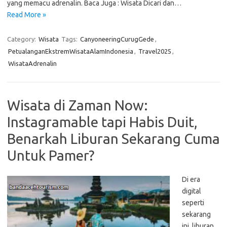
yang memacu adrenalin. Baca Juga : Wisata Dicari dan…
Read More »
Category:
Wisata
Tags:
CanyoneeringCurugGede
,
PetualanganEkstremWisataAlamIndonesia
,
Travel2025
,
WisataAdrenalin
Wisata di Zaman Now:
Instagramable tapi Habis Duit,
Benarkah Liburan Sekarang Cuma
Untuk Pamer?
Di era
digital
seperti
sekarang
ini, liburan