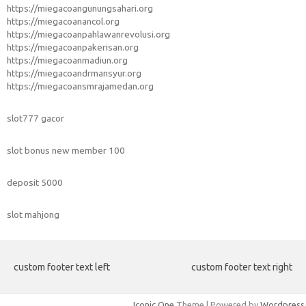
https://miegacoangunungsahari.org
https://miegacoanancol.org
https://miegacoanpahlawanrevolusi.org
https://miegacoanpakerisan.org
https://miegacoanmadiun.org
https://miegacoandrmansyur.org
https://miegacoansmrajamedan.org
slot777 gacor
slot bonus new member 100
deposit 5000
slot mahjong
custom footer text left
custom footer text right
Iconic One
Theme | Powered by
Wordpress