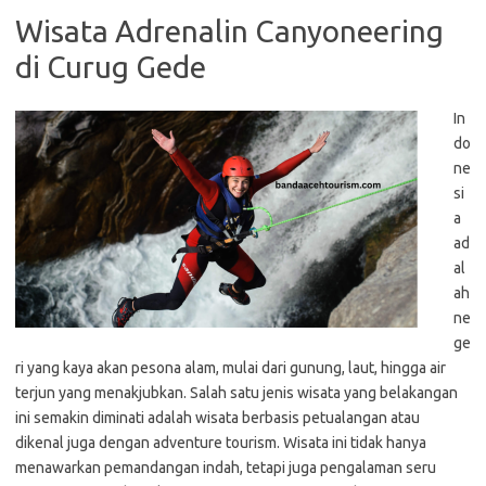
Wisata Adrenalin Canyoneering
di Curug Gede
In
do
ne
si
a
ad
al
ah
ne
ge
ri yang kaya akan pesona alam, mulai dari gunung, laut, hingga air
terjun yang menakjubkan. Salah satu jenis wisata yang belakangan
ini semakin diminati adalah wisata berbasis petualangan atau
dikenal juga dengan adventure tourism. Wisata ini tidak hanya
menawarkan pemandangan indah, tetapi juga pengalaman seru