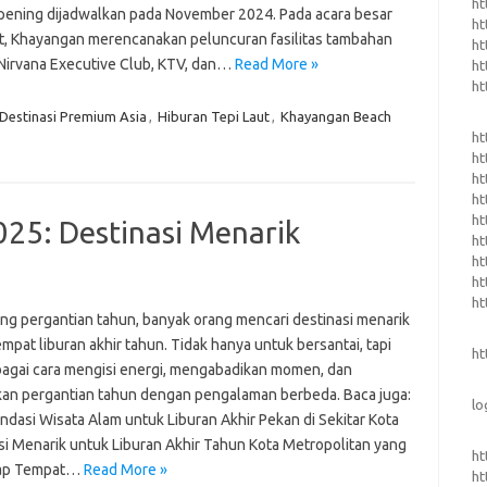
ht
pening dijadwalkan pada November 2024. Pada acara besar
ht
t, Khayangan merencanakan peluncuran fasilitas tambahan
ht
 Nirvana Executive Club, KTV, dan…
Read More »
ht
ht
Destinasi Premium Asia
,
Hiburan Tepi Laut
,
Khayangan Beach
ht
ht
ht
ht
ht
025: Destinasi Menarik
ht
ht
ht
ht
ng pergantian tahun, banyak orang mencari destinasi menarik
mpat liburan akhir tahun. Tidak hanya untuk bersantai, tapi
ht
bagai cara mengisi energi, mengabadikan momen, dan
an pergantian tahun dengan pengalaman berbeda. Baca juga:
lo
dasi Wisata Alam untuk Liburan Akhir Pekan di Sekitar Kota
si Menarik untuk Liburan Akhir Tahun Kota Metropolitan yang
ht
ap Tempat…
Read More »
ht