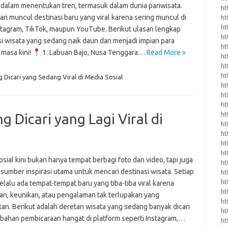
 dalam menentukan tren, termasuk dalam dunia pariwisata.
ht
ari muncul destinasi baru yang viral karena sering muncul di
ht
ht
stagram, TikTok, maupun YouTube. Berikut ulasan lengkap
ht
si wisata yang sedang naik daun dan menjadi impian para
ht
 masa kini!
1. Labuan Bajo, Nusa Tenggara…
Read More »
ht
ht
ht
g Dicari yang Sedang Viral di Media Sosial
ht
ht
ht
ht
g Dicari yang Lagi Viral di
ht
ht
ht
ht
sial kini bukan hanya tempat berbagi foto dan video, tapi juga
ht
sumber inspirasi utama untuk mencari destinasi wisata. Setiap
ht
ht
elalu ada tempat-tempat baru yang tiba-tiba viral karena
ht
an, keunikan, atau pengalaman tak terlupakan yang
ht
kan. Berikut adalah deretan wisata yang sedang banyak dicari
ht
i bahan pembicaraan hangat di platform seperti Instagram,…
ht