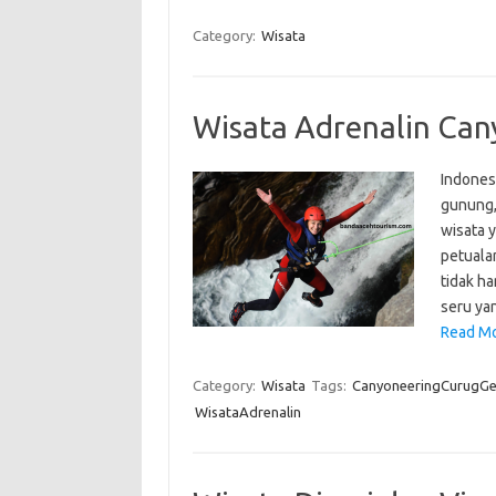
Category:
Wisata
Wisata Adrenalin Can
Indonesi
gunung, 
wisata y
petuala
tidak h
seru ya
Read Mo
Category:
Wisata
Tags:
CanyoneeringCurugG
WisataAdrenalin