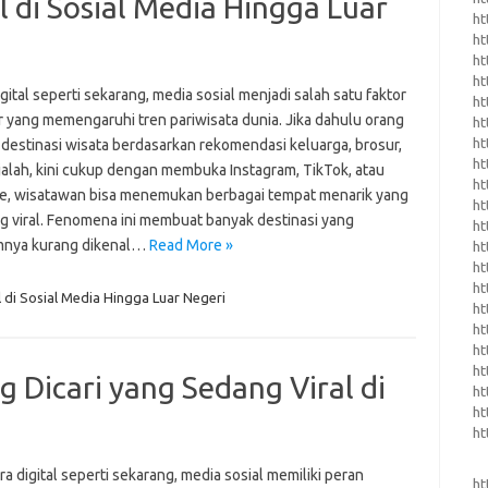
l di Sosial Media Hingga Luar
ht
ht
ht
ht
igital seperti sekarang, media sosial menjadi salah satu faktor
ht
r yang memengaruhi tren pariwisata dunia. Jika dahulu orang
ht
ht
 destinasi wisata berdasarkan rekomendasi keluarga, brosur,
ht
jalah, kini cukup dengan membuka Instagram, TikTok, atau
ht
, wisatawan bisa menemukan berbagai tempat menarik yang
ht
g viral. Fenomena ini membuat banyak destinasi yang
ht
mnya kurang dikenal…
Read More »
ht
ht
ht
l di Sosial Media Hingga Luar Negeri
ht
ht
ht
ht
g Dicari yang Sedang Viral di
ht
ht
ht
a digital seperti sekarang, media sosial memiliki peran
ht