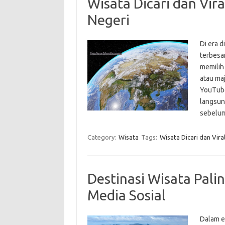
Wisata Dicari dan Vira
Negeri
Di era d
terbesa
memilih
atau ma
YouTube
langsun
sebelu
Category:
Wisata
Tags:
Wisata Dicari dan Vira
Destinasi Wisata Palin
Media Sosial
Dalam er