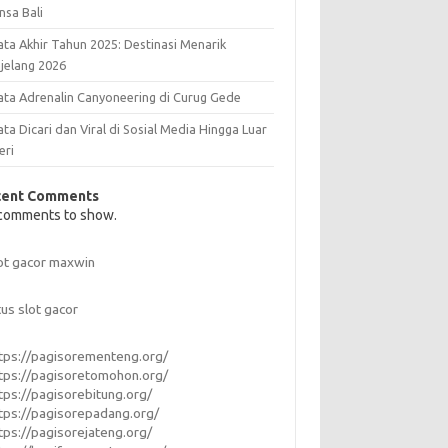
nsa Bali
ata Akhir Tahun 2025: Destinasi Menarik
jelang 2026
ata Adrenalin Canyoneering di Curug Gede
ta Dicari dan Viral di Sosial Media Hingga Luar
eri
cent Comments
comments to show.
ot gacor maxwin
tus slot gacor
tps://pagisorementeng.org/
tps://pagisoretomohon.org/
tps://pagisorebitung.org/
tps://pagisorepadang.org/
tps://pagisorejateng.org/