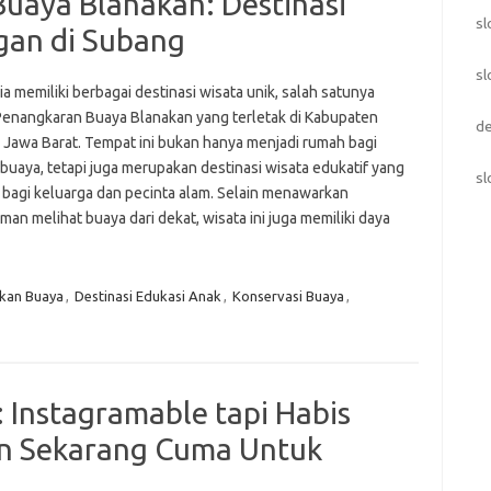
uaya Blanakan: Destinasi
sl
gan di Subang
s
a memiliki berbagai destinasi wisata unik, salah satunya
Penangkaran Buaya Blanakan yang terletak di Kabupaten
d
 Jawa Barat. Tempat ini bukan hanya menjadi rumah bagi
buaya, tetapi juga merupakan destinasi wisata edukatif yang
sl
 bagi keluarga dan pecinta alam. Selain menawarkan
an melihat buaya dari dekat, wisata ini juga memiliki daya
kan Buaya
,
Destinasi Edukasi Anak
,
Konservasi Buaya
,
 Instagramable tapi Habis
an Sekarang Cuma Untuk