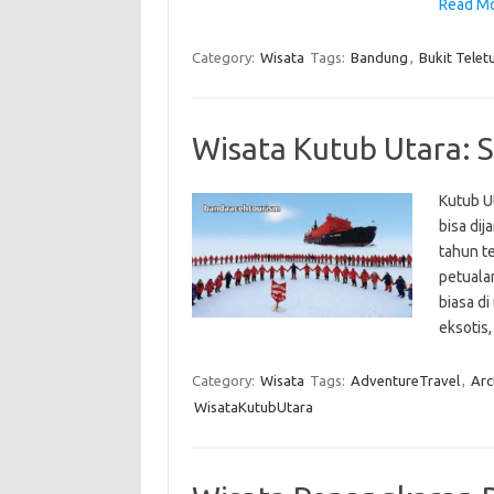
Read Mo
Category:
Wisata
Tags:
Bandung
,
Bukit Telet
Wisata Kutub Utara: 
Kutub U
bisa di
tahun te
petuala
biasa d
eksotis
Category:
Wisata
Tags:
AdventureTravel
,
Arc
WisataKutubUtara