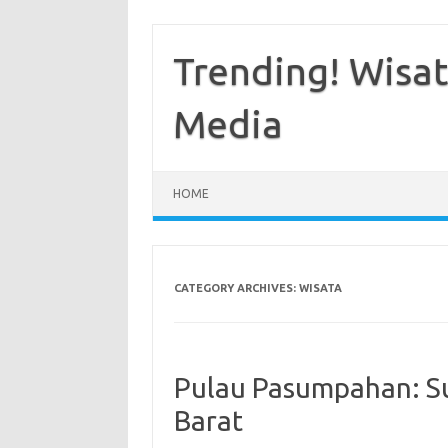
Skip
to
content
Trending! Wisata
Media
HOME
CATEGORY ARCHIVES:
WISATA
Pulau Pasumpahan: S
Barat