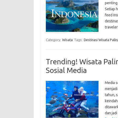
penting
Setiap h
feed In
destina
traveler
Category:
Wisata
Tags:
Destinasi Wisata Palin
Trending! Wisata Palin
Sosial Media
Media so
menjadi 
tahun, s
keindah
ditawar
dan jad