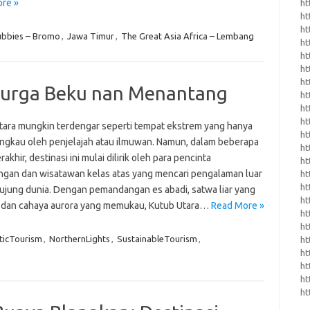
re »
ht
ht
h
ubbies – Bromo
,
Jawa Timur
,
The Great Asia Africa – Lembang
h
ht
ht
h
Surga Beku nan Menantang
ht
ht
ht
tara mungkin terdengar seperti tempat ekstrem yang hanya
ht
jangkau oleh penjelajah atau ilmuwan. Namun, dalam beberapa
ht
rakhir, destinasi ini mulai dilirik oleh para pencinta
ht
ngan dan wisatawan kelas atas yang mencari pengalaman luar
ht
ht
i ujung dunia. Dengan pemandangan es abadi, satwa liar yang
ht
, dan cahaya aurora yang memukau, Kutub Utara…
Read More »
ht
ht
ticTourism
,
NorthernLights
,
SustainableTourism
,
ht
ht
ht
ht
ht