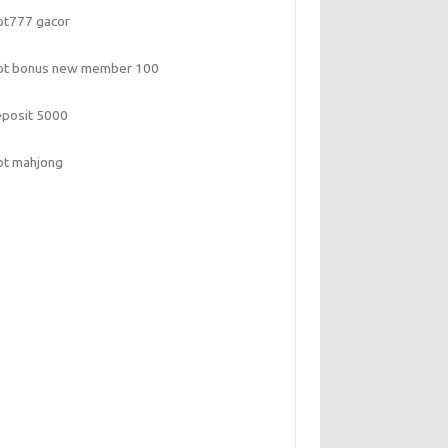
ot777 gacor
lot bonus new member 100
eposit 5000
ot mahjong