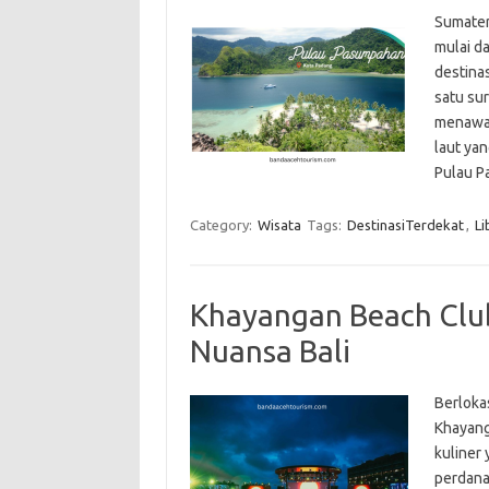
Sumater
mulai da
destina
satu sur
menawar
laut ya
Pulau 
Category:
Wisata
Tags:
DestinasiTerdekat
,
L
Khayangan Beach Club
Nuansa Bali
Berloka
Khayang
kuliner
perdana