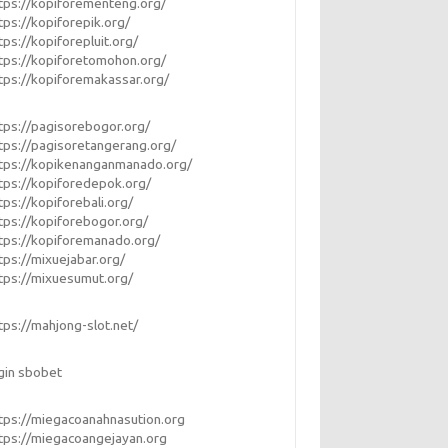
tps://kopiforementeng.org/
tps://kopiforepik.org/
tps://kopiforepluit.org/
tps://kopiforetomohon.org/
tps://kopiforemakassar.org/
tps://pagisorebogor.org/
tps://pagisoretangerang.org/
tps://kopikenanganmanado.org/
tps://kopiforedepok.org/
tps://kopiforebali.org/
tps://kopiforebogor.org/
tps://kopiforemanado.org/
tps://mixuejabar.org/
tps://mixuesumut.org/
tps://mahjong-slot.net/
gin sbobet
tps://miegacoanahnasution.org
tps://miegacoangejayan.org