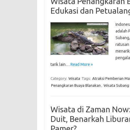
Wisata Penangkaran B
Edukasi dan Petualan
Indonesi
adalah 
Subang,
ratusan 
menarik
pengalam
tarik lain…
Read More »
Category:
Wisata
Tags:
Atraksi Pemberian Ma
Penangkaran Buaya Blanakan
,
Wisata Subang
Wisata di Zaman Now:
Duit, Benarkah Libur
Pamer?