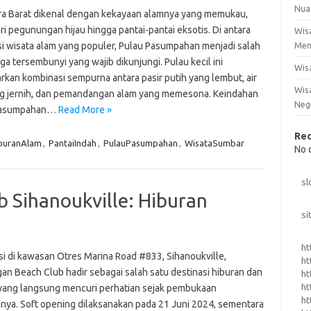
Nua
a Barat dikenal dengan kekayaan alamnya yang memukau,
ri pegunungan hijau hingga pantai-pantai eksotis. Di antara
Wis
si wisata alam yang populer, Pulau Pasumpahan menjadi salah
Men
ga tersembunyi yang wajib dikunjungi. Pulau kecil ini
Wis
kan kombinasi sempurna antara pasir putih yang lembut, air
Wisa
ng jernih, dan pemandangan alam yang memesona. Keindahan
Neg
Pasumpahan…
Read More »
Re
iburanAlam
,
PantaiIndah
,
PulauPasumpahan
,
WisataSumbar
No 
sl
 Sihanoukville: Hiburan
si
ht
si di kawasan Otres Marina Road #833, Sihanoukville,
ht
an Beach Club hadir sebagai salah satu destinasi hiburan dan
ht
ht
 yang langsung mencuri perhatian sejak pembukaan
ht
nya. Soft opening dilaksanakan pada 21 Juni 2024, sementara