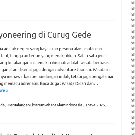
ht
ht
ht
ht
ht
ht
yoneering di Curug Gede
ht
ht
ht
a adalah negeri yang kaya akan pesona alam, mulai dari
ht
laut, hingga air terjun yang menakjubkan. Salah satu jenis
ht
ang belakangan ini semakin diminati adalah wisata berbasis
h
ngan atau dikenal juga dengan adventure tourism. Wisata ini
ht
anya menawarkan pemandangan indah, tetapi juga pengalaman
ht
ht
ng memacu adrenalin. Baca Juga : Wisata Dicari dan…
ht
re »
ht
ht
ede
,
PetualanganEkstremWisataAlamIndonesia
,
Travel2025
,
ht
ht
ht
ht
ht
h