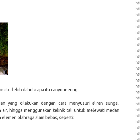
ht
ht
ht
ht
ht
ht
ht
ht
ht
ht
ht
h
ht
ht
ht
mi terlebih dahulu apa itu canyoneering.
ht
ht
gan yang dilakukan dengan cara menyusuri aliran sungai,
ht
ht
 air, hingga menggunakan teknik tali untuk melewati medan
ht
a elemen olahraga alam bebas, seperti:
ht
ht
ht
h