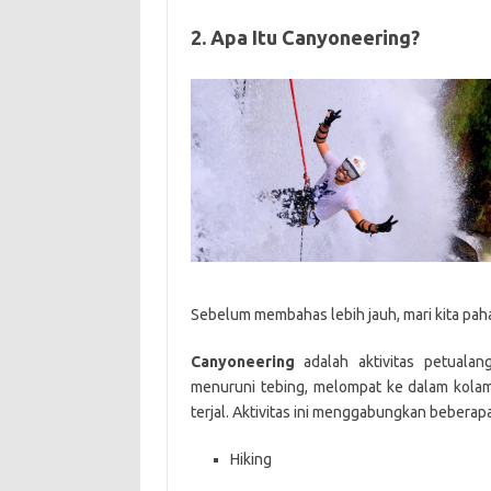
2. Apa Itu Canyoneering?
Sebelum membahas lebih jauh, mari kita paha
Canyoneering
adalah aktivitas petualan
menuruni tebing, melompat ke dalam kolam
terjal. Aktivitas ini menggabungkan beberap
Hiking