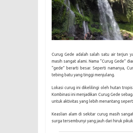
Curug Gede adalah salah satu air terjun
masih sangat alami. Nama “Curug Gede” diamb
“gede” berarti besar. Seperti namanya, C
tebing batu yang tinggi menjulang.
Lokasi curug ini dikelilingi oleh hutan tropi
Kombinasi ini menjadikan Curug Gede sebagai
untuk aktivitas yang lebih menantang seperti
Keaslian alam di sekitar curug masih sang
surga tersembunyi yang jauh dari hiruk pikuk