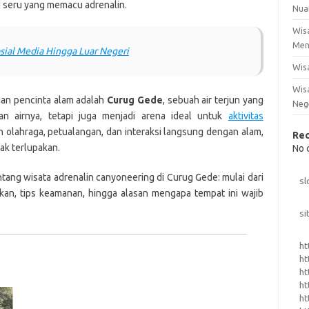
 seru yang memacu adrenalin.
Nua
Wis
Men
Sosial Media Hingga Luar Negeri
Wis
Wisa
ngan pencinta alam adalah
Curug Gede
, sebuah air terjun yang
Neg
 airnya, tetapi juga menjadi arena ideal untuk
aktivitas
 olahraga, petualangan, dan interaksi langsung dengan alam,
Re
k terlupakan.
No 
ntang wisata adrenalin canyoneering di Curug Gede: mulai dari
sl
akan, tips keamanan, hingga alasan mengapa tempat ini wajib
si
ht
ht
ht
ht
ht