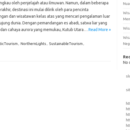
jangkau oleh penjelajah atau ilmuwan. Namun, dalam beberapa
Nua
rakhir, destinasi ini mulai dilirik oleh para pencinta
Wis
ngan dan wisatawan kelas atas yang mencari pengalaman luar
Men
i ujung dunia. Dengan pemandangan es abadi, satwa liar yang
Wis
, dan cahaya aurora yang memukau, Kutub Utara…
Read More »
Wisa
ticTourism
,
NorthernLights
,
SustainableTourism
,
Neg
Re
No 
sl
si
ht
ht
ht
ht
ht